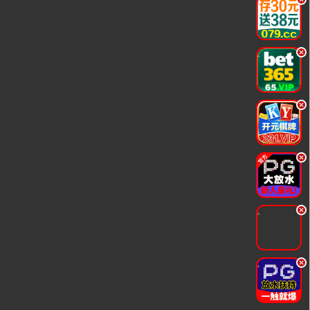
.
.
.
.
.
.